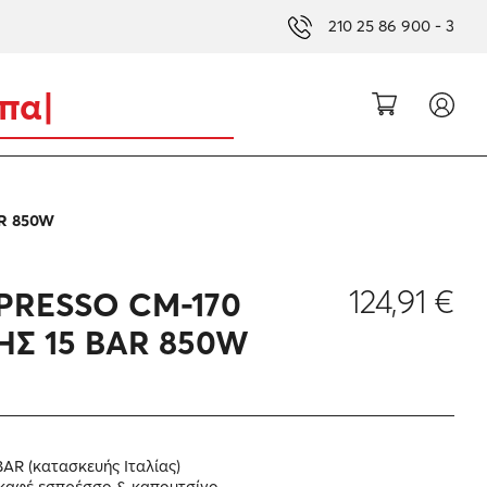
210 25 86 900 - 3
ασκευ
|
R 850W
124,91
€
PRESSO CM-170
ΗΣ 15 BAR 850W
BAR (κατασκευής Ιταλίας)
ό καφέ εσπρέσσο & καπουτσίνο