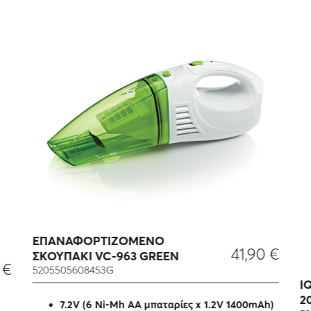
ΕΠΑΝΑΦΟΡΤΙΖΟΜΕΝΟ
41,90
€
ΣΚΟΥΠΑΚΙ VC-963 GREEN
0
€
5205505608453G
I
20
7.2V (6 Ni-Mh AA μπαταρίες x 1.2V 1400mAh)