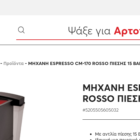
Ψάξε για
Αρτοπαρ
ΠΡΟΪΟΝΤΑ
-
Προϊόντα
-
ΜΗΧΑΝΗ ESPRESSO CM-170 ROSSO ΠΙΕΣΗΣ 15 BA
Ηλεκτρικές Μικροσυσκευές
ΜΗΧΑΝΗ ES
Προσωπική περιποίηση
ROSSO ΠΙΕΣ
Horeca
#5205505605032
Τηλεφωνία
Εικόνα & ήχος
Με αντλία πίεσης 15 
Ιδανική για ποιοτικ