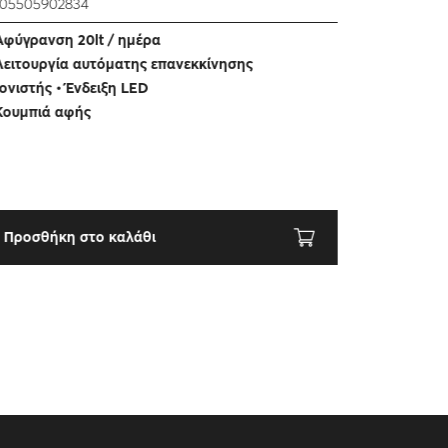
05505902834
LED ΦΩΣ 
ΤΗΛΕΧΕΙ
Aφύγρανση 20lt / ημέρα
55W
Λειτουργία αυτόματης επανεκκίνησης
520550590
Ιονιστής • Ένδειξη LED
Κουμπιά αφής
Ανεμι
DC μ
LED φ
Τηλεχ
Προσθήκη στο καλάθι
Προσθήκ