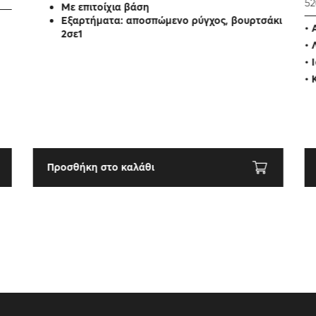
52
Με επιτοίχια βάση
Εξαρτήματα: αποσπώμενο ρύγχος, βουρτσάκι
• 
2σε1
• 
• 
• 
Προσθήκη στο καλάθι