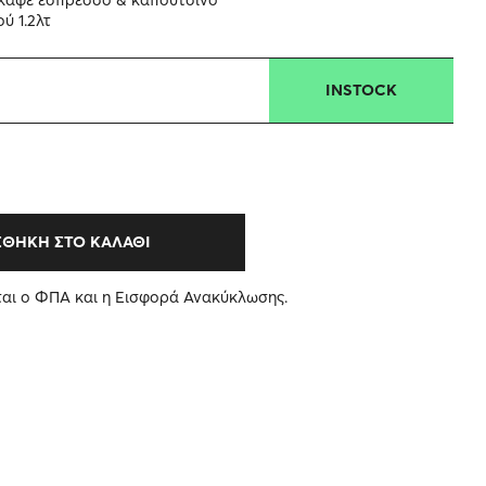
ύ 1.2λτ
INSTOCK
ΣΘΉΚΗ ΣΤΟ ΚΑΛΆΘΙ
ται ο ΦΠΑ και η Εισφορά Ανακύκλωσης.